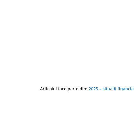
Puteti accesa documentul la acest
link
Puteti accesa documentul la acest
link
Puteti accesa documentul la acest
link
Articolul face parte din:
2025 – situatii financi