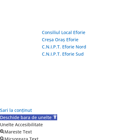
Linkuri Utile
Consiliul Local Eforie
Creșa Oraș Eforie
C.N.I.P.T. Eforie Nord
C.N.I.P.T. Eforie Sud
Copyright © 2026 Primăria Orașului Eforie. Toa
Sari la conținut
Deschide bara de unelte
Unelte Accesibilitate
Mareste Text
Micsoreaza Text