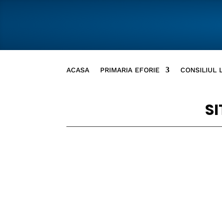
ACASA
PRIMARIA EFORIE
CONSILIUL 
SI
Puteti accesa documentul la acest
link
Puteti accesa documentul la acest
link