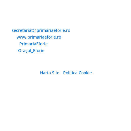
Email și Social Media
Email:
secretariat@primariaeforie.ro
Website:
www.primariaeforie.ro
Facebook:
PrimariaEforie
YouTube:
Oraşul_Eforie
Harta Site
/
Politica Cookie