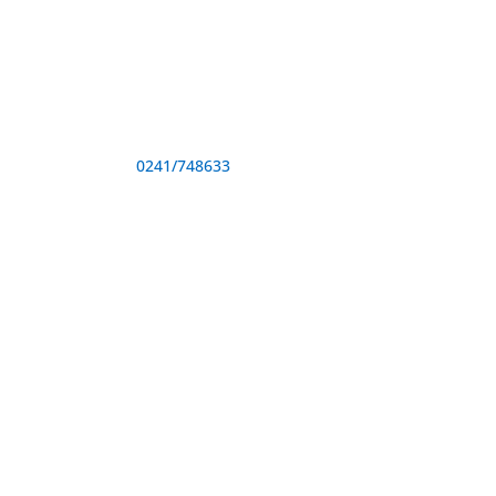
Adresă și telefon
Sediu: Eforie Sud str. Progresului nr. 1, Cod
Poştal 905360, Jud. Constanţa
Telefon:
0241/748633
Fax: 0341733155
te drepturile rezervate.