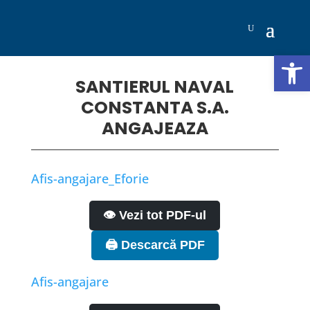
Deschide b
SANTIERUL NAVAL
CONSTANTA S.A.
ANGAJEAZA
Afis-angajare_Eforie
👁️ Vezi tot PDF-ul
🖨️ Descarcă PDF
Afis-angajare