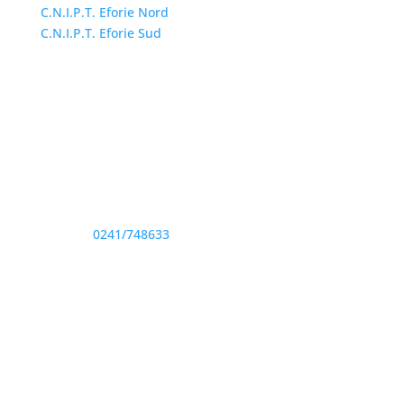
C.N.I.P.T. Eforie Nord
C.N.I.P.T. Eforie Sud
Adresă și telefon
Sediu: Eforie Sud str. Progresului nr. 1, Cod Poştal
905360, Jud. Constanţa
Telefon:
0241/748633
Fax: 0341733155
Email și Social Media