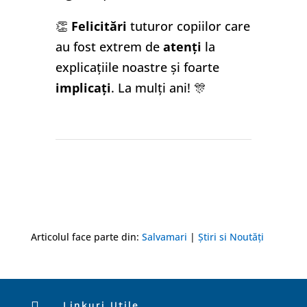
👏
Felicitări
tuturor copiilor care
au fost extrem de
atenți
la
explicațiile noastre și foarte
implicați
. La mulți ani! 🎊
Articolul face parte din:
Salvamari
|
Știri si Noutăți

Linkuri Utile