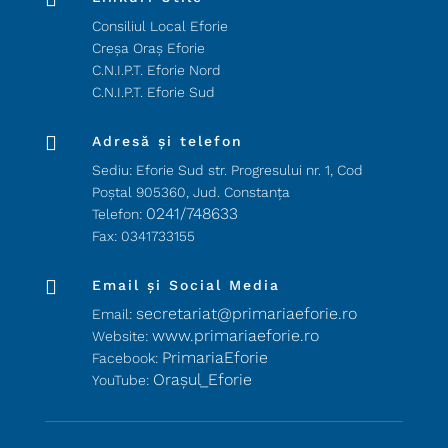
Consiliul Local Eforie
Creșa Oraș Eforie
C.N.I.P.T. Eforie Nord
C.N.I.P.T. Eforie Sud

Adresă și telefon
Sediu: Eforie Sud str. Progresului nr. 1, Cod
Poştal 905360, Jud. Constanţa
0241/748633
Telefon:
Fax: 0341733155

Email și Social Media
secretariat@primariaeforie.ro
Email:
www.primariaeforie.ro
Website:
PrimariaEforie
Facebook:
Oraşul_Eforie
YouTube: