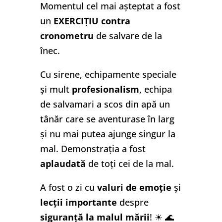
Momentul cel mai așteptat a fost
un
EXERCIȚIU contra
cronometru
de salvare de la
înec.
Cu sirene, echipamente speciale
și mult
profesionalism
, echipa
de salvamari a scos din apă un
tânăr care se aventurase în larg
și nu mai putea ajunge singur la
mal. Demonstrația a fost
aplaudată
de toți cei de la mal.
A fost o zi cu
valuri de emoție
și
lecții importante
despre
siguranță la malul mării
! ☀ 🌊