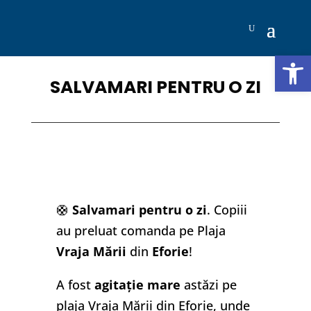
Deschide b
SALVAMARI PENTRU O ZI
🛟
Salvamari pentru o zi
. Copiii
au preluat comanda pe Plaja
Vraja Mării
din
Eforie
!
A fost
agitație mare
astăzi pe
plaja Vraja Mării din Eforie, unde