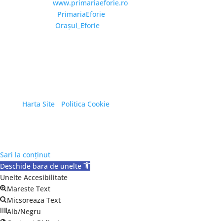
Website:
www.primariaeforie.ro
Facebook:
PrimariaEforie
YouTube:
Oraşul_Eforie
Copyright © 2026 Primăria Orașului Eforie. Toate
drepturile rezervate.
Harta Site
/
Politica Cookie
Sari la conținut
Deschide bara de unelte
Unelte Accesibilitate
Mareste Text
Micsoreaza Text
Alb/Negru