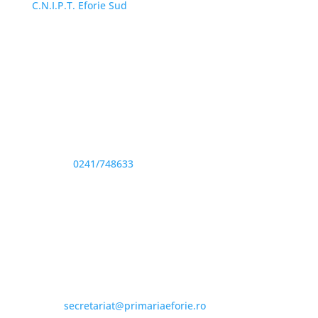
C.N.I.P.T. Eforie Sud
Adresă și telefon
Sediu: Eforie Sud str. Progresului nr. 1, Cod Poştal
905360, Jud. Constanţa
Telefon:
0241/748633
Fax: 0341733155
Email și Social Media
Email:
secretariat@primariaeforie.ro