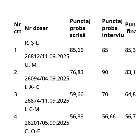
Punctaj
Punctaj
Nr
Pun
Nr dosar
proba
proba
crt
fin
scrisă
interviu
R. Ș-L
1
85,66
85
85,3
26812/11.09.2025
U. M
2
76,83
90
83,1
26094/04.09.2025
I. A- C
3
59,66
70
64,8
26874/11.09.2025
I. C-M
4
56,83
56,66
56,7
26201/05.09.2025
C. O-E