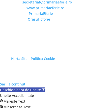
Email:
secretariat@primariaeforie.ro
Website:
www.primariaeforie.ro
Facebook:
PrimariaEforie
YouTube:
Oraşul_Eforie
Copyright © 2026 Primăria Orașului Eforie. Toate
drepturile rezervate.
Harta Site
/
Politica Cookie
Sari la conținut
Deschide bara de unelte
Unelte Accesibilitate
Mareste Text
Micsoreaza Text