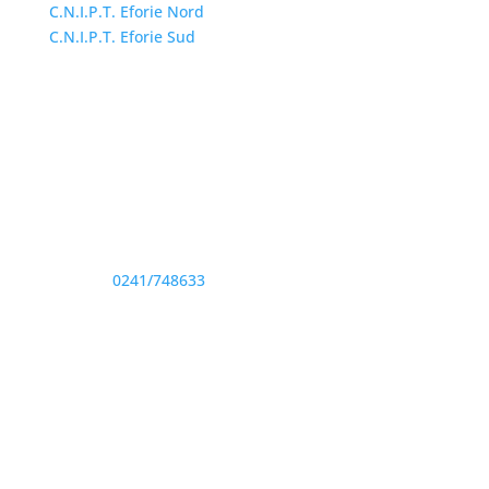
C.N.I.P.T. Eforie Nord
C.N.I.P.T. Eforie Sud
Adresă și telefon
Sediu: Eforie Sud str. Progresului nr. 1, Cod Poştal
905360, Jud. Constanţa
Telefon:
0241/748633
Fax: 0341733155
Email și Social Media