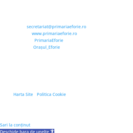
Email și Social Media
Email:
secretariat@primariaeforie.ro
Website:
www.primariaeforie.ro
Facebook:
PrimariaEforie
YouTube:
Oraşul_Eforie
Copyright © 2026 Primăria Orașului Eforie. Toate
drepturile rezervate.
Harta Site
/
Politica Cookie
Sari la conținut
Deschide bara de unelte