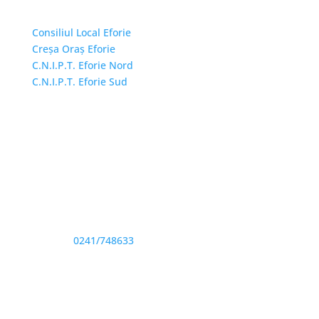
Linkuri Utile
Consiliul Local Eforie
Creșa Oraș Eforie
C.N.I.P.T. Eforie Nord
C.N.I.P.T. Eforie Sud
Adresă și telefon
Sediu: Eforie Sud str. Progresului nr. 1, Cod Poştal
905360, Jud. Constanţa
Telefon:
0241/748633
Fax: 0341733155