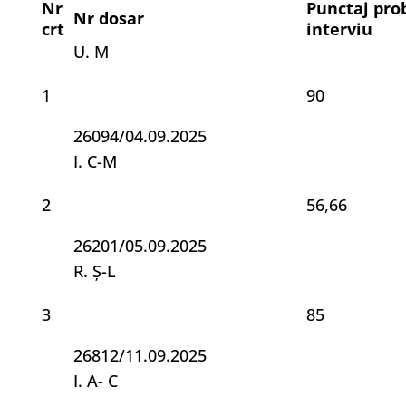
Nr
Punctaj pro
Nr dosar
crt
interviu
U. M
1
90
26094/04.09.2025
I. C-M
2
56,66
26201/05.09.2025
R. Ș-L
3
85
26812/11.09.2025
I. A- C