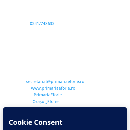
Adresă și telefon
Sediu: Eforie Sud str. Progresului nr. 1, Cod Poştal
905360, Jud. Constanţa
Telefon:
0241/748633
Fax: 0341733155
Email și Social Media
Email:
secretariat@primariaeforie.ro
Website:
www.primariaeforie.ro
Facebook:
PrimariaEforie
YouTube:
Oraşul_Eforie
Copyright © 2026 Primăria Orașului Eforie. Toate