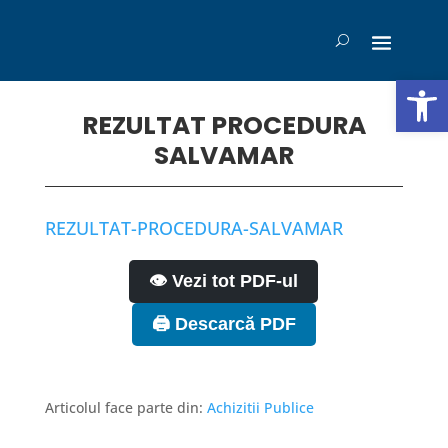
Deschide b
REZULTAT PROCEDURA
SALVAMAR
REZULTAT-PROCEDURA-SALVAMAR
👁️ Vezi tot PDF-ul
🖨️ Descarcă PDF
Articolul face parte din:
Achizitii Publice