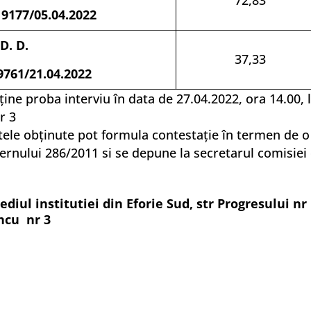
72,83
9177/05.04.2022
D. D.
37,33
9761/21.04.2022
ţine proba interviu în data de 27.04.2022, ora 14.00,
r 3
ele obţinute pot formula contestaţie în termen de o z
rnului 286/2011 si se depune la secretarul comisiei d
 sediul institutiei din Eforie Sud, str Progresului n
ancu nr 3