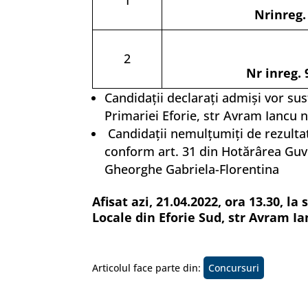
1
Nrinreg. 
2
Nr inreg. 
Candidaţii declaraţi admişi vor sus
Primariei Eforie, str Avram Iancu n
Candidaţii nemulţumiţi de rezultat
conform art. 31 din Hotărârea Guve
Gheorghe Gabriela-Florentina
Afisat azi, 21.04.2022, ora 13.30, la
Locale din Eforie Sud, str Avram I
Articolul face parte din:
Concursuri