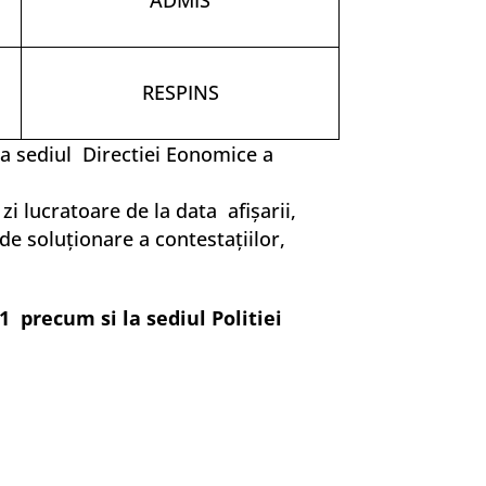
ADMIS
RESPINS
 la sediul Directiei Eonomice a
i lucratoare de la data afişarii,
e soluţionare a contestaţiilor,
r 1 precum si la sediul Politiei