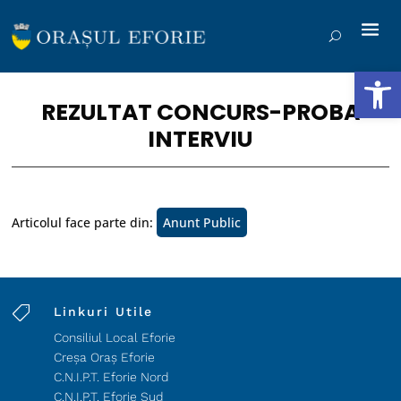
Deschide b
REZULTAT CONCURS-PROBA
INTERVIU
Articolul face parte din:
Anunt Public

Linkuri Utile
Consiliul Local Eforie
Creșa Oraș Eforie
C.N.I.P.T. Eforie Nord
C.N.I.P.T. Eforie Sud