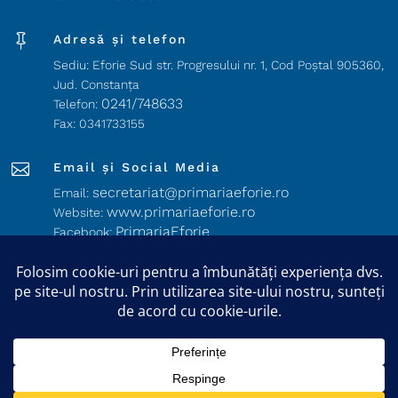

Adresă și telefon
Sediu: Eforie Sud str. Progresului nr. 1, Cod Poştal 905360,
Jud. Constanţa
0241/748633
Telefon:
Fax: 0341733155

Email și Social Media
secretariat@primariaeforie.ro
Email:
www.primariaeforie.ro
Website:
PrimariaEforie
Facebook:
Oraşul_Eforie
YouTube:
Copyright © 2026 Primăria Orașului Eforie. Toate drepturile
rezervate.
Harta Site
/
Politica Cookie