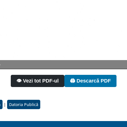
%
👁️ Vezi tot PDF-ul
🖨️ Descarcă PDF
a
|
Datoria Publică