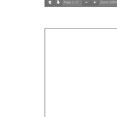
Page
1
/
2
Zoom
100