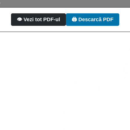
%
👁️ Vezi tot PDF-ul
🖨️ Descarcă PDF