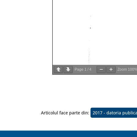
Page
1
/
4
Zoom
100
Articolul face parte din:
2017 - datoria public