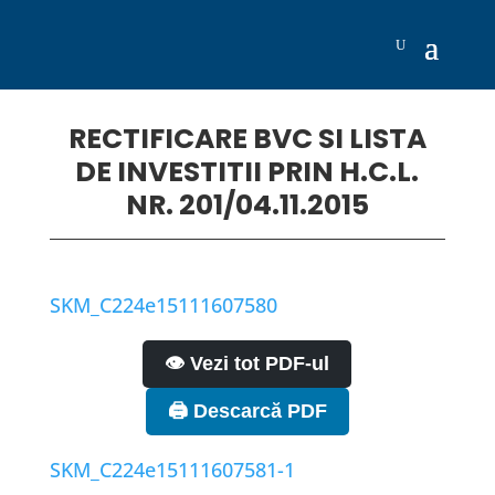
RECTIFICARE BVC SI LISTA
DE INVESTITII PRIN H.C.L.
NR. 201/04.11.2015
SKM_C224e15111607580
👁️ Vezi tot PDF-ul
🖨️ Descarcă PDF
SKM_C224e15111607581-1