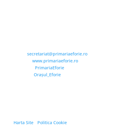
Fax: 0341733155
Email și Social Media
Email:
secretariat@primariaeforie.ro
Website:
www.primariaeforie.ro
Facebook:
PrimariaEforie
YouTube:
Oraşul_Eforie
Copyright © 2026 Primăria Orașului Eforie. Toate
drepturile rezervate.
Harta Site
/
Politica Cookie