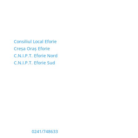
Linkuri Utile
Consiliul Local Eforie
Creșa Oraș Eforie
C.N.I.P.T. Eforie Nord
C.N.I.P.T. Eforie Sud
Adresă și telefon
Sediu: Eforie Sud str. Progresului nr. 1, Cod Poştal
905360, Jud. Constanţa
Telefon:
0241/748633