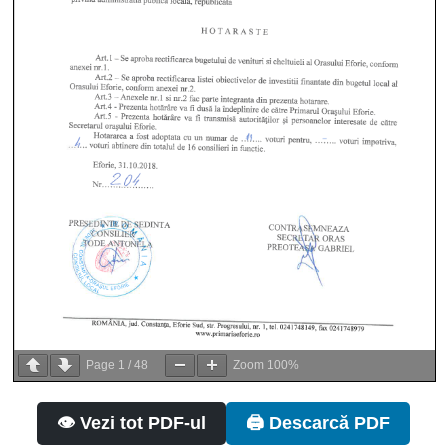
Page
1
/
48
Zoom
100%
👁️ Vezi tot PDF-ul
🖨️ Descarcă PDF