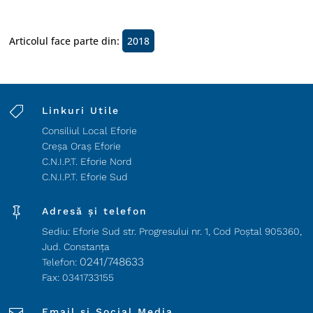
Articolul face parte din:
2018

Linkuri Utile
Consiliul Local Eforie
Creșa Oraș Eforie
C.N.I.P.T. Eforie Nord
C.N.I.P.T. Eforie Sud

Adresă și telefon
Sediu: Eforie Sud str. Progresului nr. 1, Cod Poştal 905360,
Jud. Constanţa
0241/748633
Telefon:
Fax: 0341733155
Email și Social Media