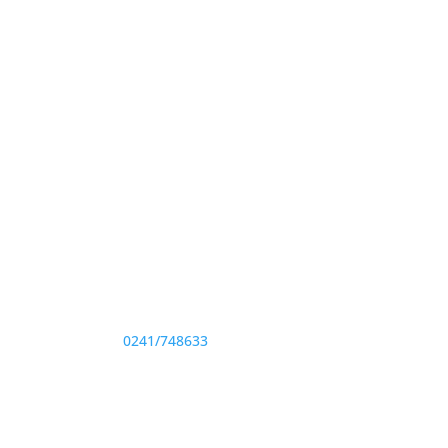
Adresă și telefon
Sediu: Eforie Sud str. Progresului nr. 1, Cod
Poştal 905360, Jud. Constanţa
Telefon:
0241/748633
Fax: 0341733155
te drepturile rezervate.