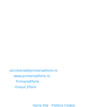
Email și Social Media
Email:
secretariat@primariaeforie.ro
Website:
www.primariaeforie.ro
Facebook:
PrimariaEforie
YouTube:
Oraşul_Eforie
Harta Site
/
Politica Cookie