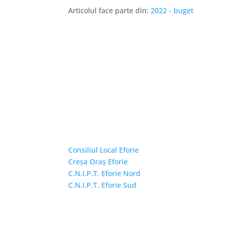
Articolul face parte din:
2022 - buget
Linkuri Utile
Consiliul Local Eforie
Creșa Oraș Eforie
C.N.I.P.T. Eforie Nord
C.N.I.P.T. Eforie Sud
Copyright © 2026 Primăria Orașului Eforie. Toa