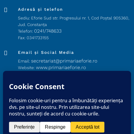

Adresă și telefon
Sediu: Eforie Sud str. Progresului nr. 1, Cod Poştal 905360,
Jud. Constanţa
0241/748633
Telefon:
Fax: 0341733155

Email și Social Media
secretariat@primariaeforie.ro
Email:
www.primariaeforie.ro
Website:
PrimariaEforie
Facebook:
Oraşul_Eforie
YouTube:
Copyright © 2026 Primăria Orașului Eforie. Toate drepturile
rezervate.
Harta Site
/
Politica Cookie