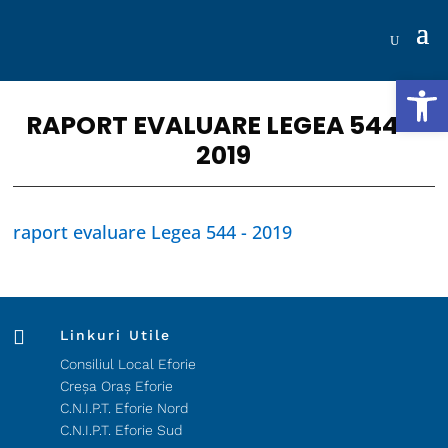
Deschide b
RAPORT EVALUARE LEGEA 544 –
2019
raport evaluare Legea 544 - 2019

Linkuri Utile
Consiliul Local Eforie
Creșa Oraș Eforie
C.N.I.P.T. Eforie Nord
C.N.I.P.T. Eforie Sud