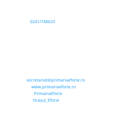
Sediu: Eforie Sud str. Progresului nr. 1, Cod Poştal
905360, Jud. Constanţa
Telefon:
0241/748633
Fax: 0341733155
Email și Social Media
Email:
secretariat@primariaeforie.ro
Website:
www.primariaeforie.ro
Facebook:
PrimariaEforie
YouTube:
Oraşul_Eforie
Copyright © 2026 Primăria Orașului Eforie. Toate