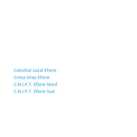
Linkuri Utile
Consiliul Local Eforie
Creșa Oraș Eforie
C.N.I.P.T. Eforie Nord
C.N.I.P.T. Eforie Sud
Adresă și telefon