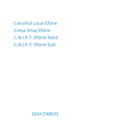
Linkuri Utile
Consiliul Local Eforie
Creșa Oraș Eforie
C.N.I.P.T. Eforie Nord
C.N.I.P.T. Eforie Sud
Adresă și telefon
Sediu: Eforie Sud str. Progresului nr. 1, Cod Poştal
905360, Jud. Constanţa
Telefon:
0241/748633
Fax: 0341733155