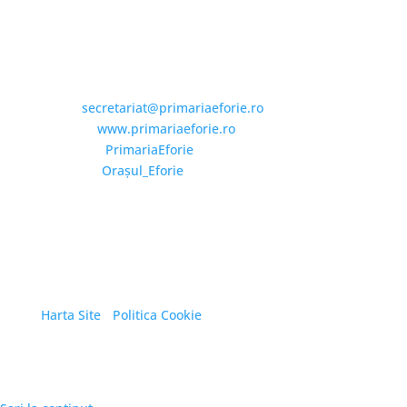
Email și Social Media
Email:
secretariat@primariaeforie.ro
Website:
www.primariaeforie.ro
Facebook:
PrimariaEforie
YouTube:
Oraşul_Eforie
Copyright © 2026 Primăria Orașului Eforie. Toate
drepturile rezervate.
Harta Site
/
Politica Cookie