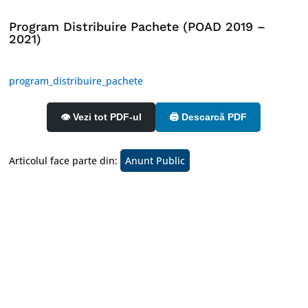
Program Distribuire Pachete (POAD 2019 –
2021)
program_distribuire_pachete
👁️ Vezi tot PDF-ul
🖨️ Descarcă PDF
Articolul face parte din:
Anunt Public