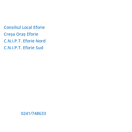
Linkuri Utile
Consiliul Local Eforie
Creșa Oraș Eforie
C.N.I.P.T. Eforie Nord
C.N.I.P.T. Eforie Sud
Adresă și telefon
Sediu: Eforie Sud str. Progresului nr. 1, Cod Poştal 905360,
Jud. Constanţa
Telefon:
0241/748633
Fax: 0341733155