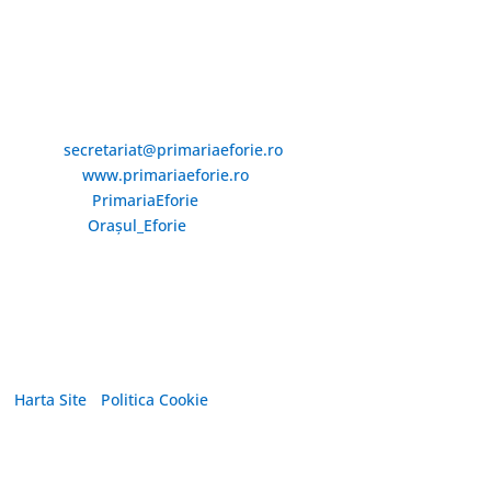
Email și Social Media
Email:
secretariat@primariaeforie.ro
Website:
www.primariaeforie.ro
Facebook:
PrimariaEforie
YouTube:
Oraşul_Eforie
Copyright © 2026 Primăria Orașului Eforie. Toate drepturile
rezervate.
Harta Site
/
Politica Cookie