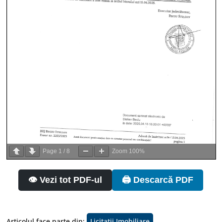
Page
1
/
8
Zoom
100%
👁️ Vezi tot PDF-ul
🖨️ Descarcă PDF
Articolul face parte din:
Licitatii Imobiliare