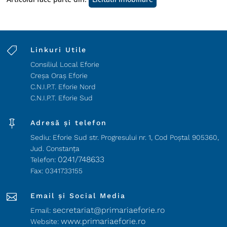

Linkuri Utile
Consiliul Local Eforie
Creșa Oraș Eforie
C.N.I.P.T. Eforie Nord
C.N.I.P.T. Eforie Sud

Adresă și telefon
Sediu: Eforie Sud str. Progresului nr. 1, Cod Poştal 905360,
Jud. Constanţa
0241/748633
Telefon:
Fax: 0341733155

Email și Social Media
secretariat@primariaeforie.ro
Email:
www.primariaeforie.ro
Website: