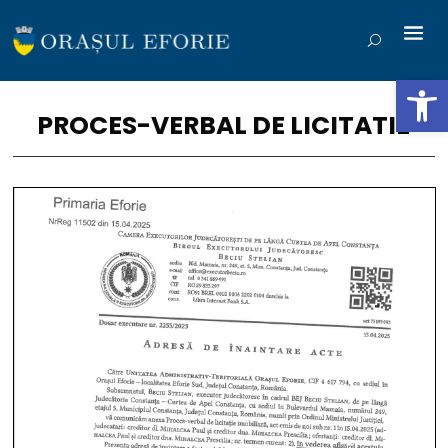
Deschide b
PROCES-VERBAL DE LICITATIE