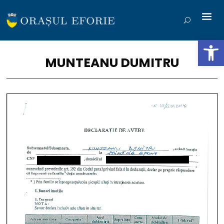
Deschide b
MUNTEANU DUMITRU