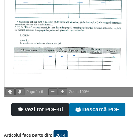
Page
1
/
6
Zoom
100%
👁️ Vezi tot PDF-ul
🖨️ Descarcă PDF
Articolul face parte din:
2014