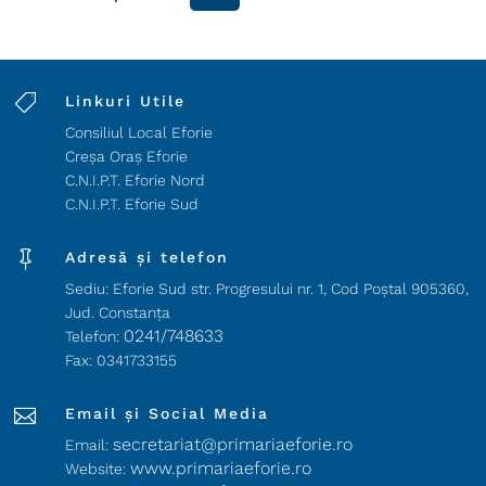

Linkuri Utile
Consiliul Local Eforie
Creșa Oraș Eforie
C.N.I.P.T. Eforie Nord
C.N.I.P.T. Eforie Sud

Adresă și telefon
Sediu: Eforie Sud str. Progresului nr. 1, Cod Poştal 905360,
Jud. Constanţa
0241/748633
Telefon:
Fax: 0341733155

Email și Social Media
secretariat@primariaeforie.ro
Email:
www.primariaeforie.ro
Website: