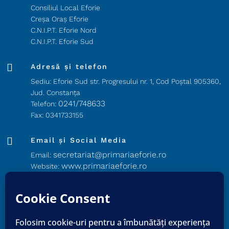
Consiliul Local Eforie
Creșa Oraș Eforie
C.N.I.P.T. Eforie Nord
C.N.I.P.T. Eforie Sud

Adresă și telefon
Sediu: Eforie Sud str. Progresului nr. 1, Cod Poştal 905360,
Jud. Constanţa
0241/748633
Telefon:
Fax: 0341733155

Email și Social Media
secretariat@primariaeforie.ro
Email:
www.primariaeforie.ro
Website:
PrimariaEforie
Facebook:
Oraşul_Eforie
YouTube: