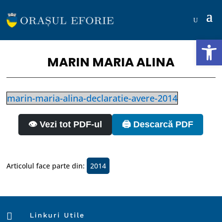
Deschide b
MARIN MARIA ALINA
marin-maria-alina-declaratie-avere-2014
👁️ Vezi tot PDF-ul
🖨️ Descarcă PDF
Articolul face parte din:
2014

Linkuri Utile