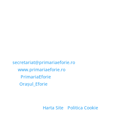
Email și Social Media
Email:
secretariat@primariaeforie.ro
Website:
www.primariaeforie.ro
Facebook:
PrimariaEforie
YouTube:
Oraşul_Eforie
Harta Site
/
Politica Cookie