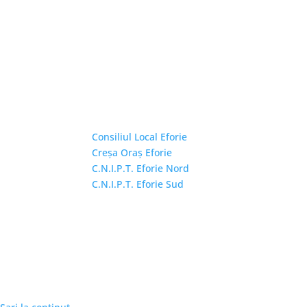
Linkuri Utile
Consiliul Local Eforie
Creșa Oraș Eforie
C.N.I.P.T. Eforie Nord
C.N.I.P.T. Eforie Sud
Copyright © 2026 Primăria Orașului Eforie. Toa