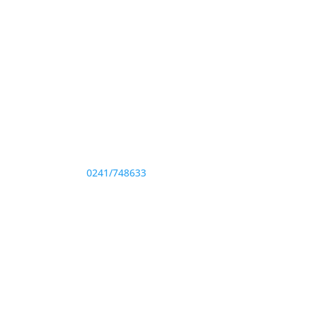
Adresă și telefon
Sediu: Eforie Sud str. Progresului nr. 1, Cod
Poştal 905360, Jud. Constanţa
Telefon:
0241/748633
Fax: 0341733155
te drepturile rezervate.