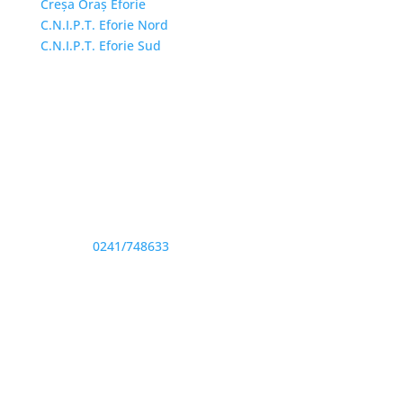
Creșa Oraș Eforie
C.N.I.P.T. Eforie Nord
C.N.I.P.T. Eforie Sud
Adresă și telefon
Sediu: Eforie Sud str. Progresului nr. 1, Cod Poştal
905360, Jud. Constanţa
Telefon:
0241/748633
Fax: 0341733155
Email și Social Media