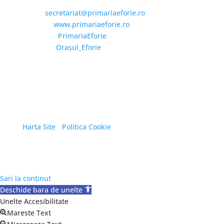
Email:
secretariat@primariaeforie.ro
Website:
www.primariaeforie.ro
Facebook:
PrimariaEforie
YouTube:
Oraşul_Eforie
Copyright © 2026 Primăria Orașului Eforie. Toate
drepturile rezervate.
Harta Site
/
Politica Cookie
Sari la conținut
Deschide bara de unelte
Unelte Accesibilitate
Mareste Text