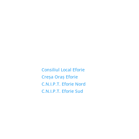
Linkuri Utile
Consiliul Local Eforie
Creșa Oraș Eforie
C.N.I.P.T. Eforie Nord
C.N.I.P.T. Eforie Sud
Copyright © 2026 Primăria Orașului Eforie. Toa