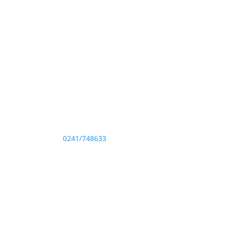
Adresă și telefon
Sediu: Eforie Sud str. Progresului nr. 1, Cod
Poştal 905360, Jud. Constanţa
Telefon:
0241/748633
Fax: 0341733155
te drepturile rezervate.