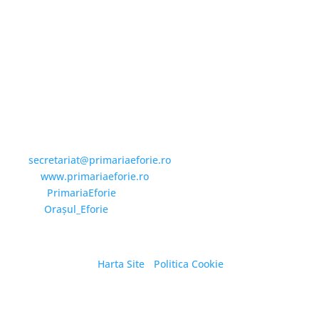
Email și Social Media
Email:
secretariat@primariaeforie.ro
Website:
www.primariaeforie.ro
Facebook:
PrimariaEforie
YouTube:
Oraşul_Eforie
Harta Site
/
Politica Cookie