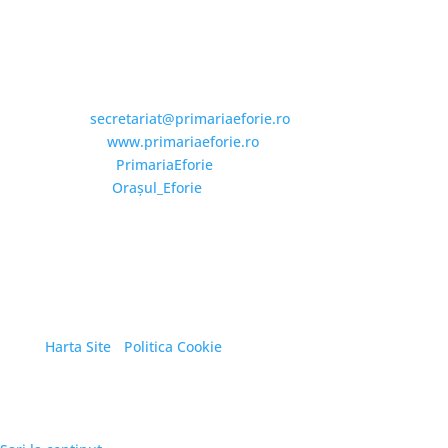
Email și Social Media
Email:
secretariat@primariaeforie.ro
Website:
www.primariaeforie.ro
Facebook:
PrimariaEforie
YouTube:
Oraşul_Eforie
Copyright © 2026 Primăria Orașului Eforie. Toate
drepturile rezervate.
Harta Site
/
Politica Cookie