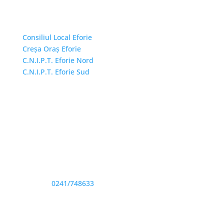
Linkuri Utile
Consiliul Local Eforie
Creșa Oraș Eforie
C.N.I.P.T. Eforie Nord
C.N.I.P.T. Eforie Sud
Adresă și telefon
Sediu: Eforie Sud str. Progresului nr. 1, Cod Poştal
905360, Jud. Constanţa
Telefon:
0241/748633
Fax: 0341733155