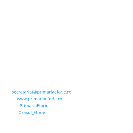
Email și Social Media
Email:
secretariat@primariaeforie.ro
Website:
www.primariaeforie.ro
Facebook:
PrimariaEforie
YouTube:
Oraşul_Eforie