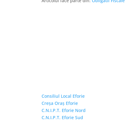
Articolul face parte din:
Obligatii Fiscale
Linkuri Utile
Consiliul Local Eforie
Creșa Oraș Eforie
C.N.I.P.T. Eforie Nord
C.N.I.P.T. Eforie Sud