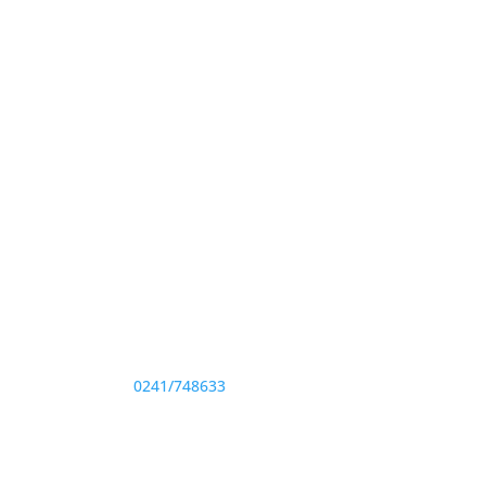
Adresă și telefon
Sediu: Eforie Sud str. Progresului nr. 1, Cod
Poştal 905360, Jud. Constanţa
Telefon:
0241/748633
Fax: 0341733155