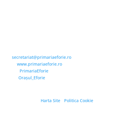
Email și Social Media
Email:
secretariat@primariaeforie.ro
Website:
www.primariaeforie.ro
Facebook:
PrimariaEforie
YouTube:
Oraşul_Eforie
Harta Site
/
Politica Cookie