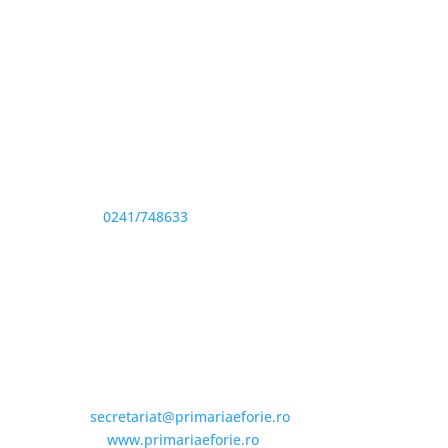
Adresă și telefon
Sediu: Eforie Sud str. Progresului nr. 1, Cod Poştal
905360, Jud. Constanţa
Telefon:
0241/748633
Fax: 0341733155
Email și Social Media
Email:
secretariat@primariaeforie.ro
Website:
www.primariaeforie.ro