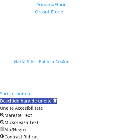
Facebook:
PrimariaEforie
YouTube:
Oraşul_Eforie
Copyright © 2026 Primăria Orașului Eforie. Toate
drepturile rezervate.
Harta Site
/
Politica Cookie
Sari la conținut
Deschide bara de unelte
Unelte Accesibilitate
Mareste Text
Micsoreaza Text
Alb/Negru
Contrast Ridicat