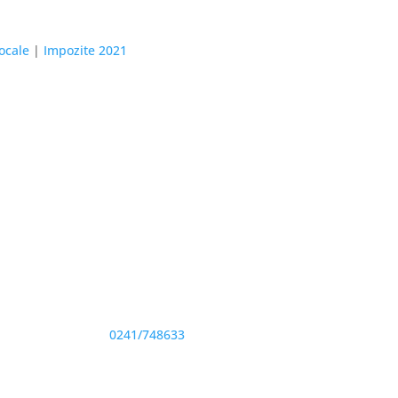
ocale
|
Impozite 2021
Adresă și telefon
Sediu: Eforie Sud str. Progresului nr. 1, Cod
Poştal 905360, Jud. Constanţa
Telefon:
0241/748633
Fax: 0341733155