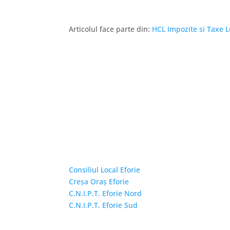
Articolul face parte din:
HCL Impozite si Taxe L
Linkuri Utile
Consiliul Local Eforie
Creșa Oraș Eforie
C.N.I.P.T. Eforie Nord
C.N.I.P.T. Eforie Sud