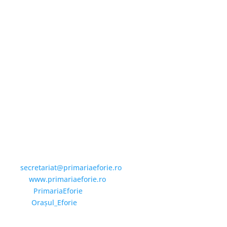
Email și Social Media
Email:
secretariat@primariaeforie.ro
Website:
www.primariaeforie.ro
Facebook:
PrimariaEforie
YouTube:
Oraşul_Eforie