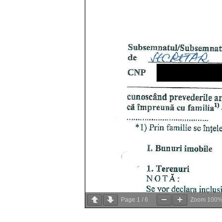
Page
1
/
6
Zoom
100