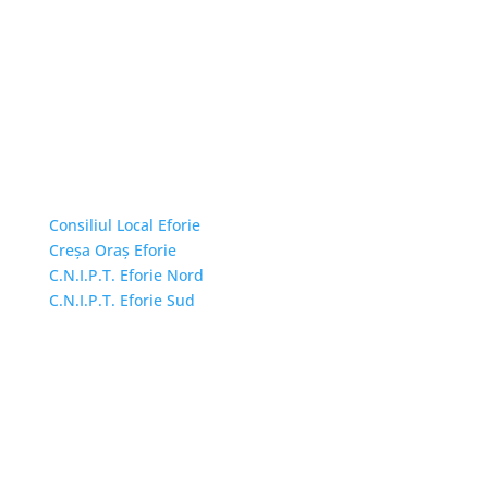
Linkuri Utile
Consiliul Local Eforie
Creșa Oraș Eforie
C.N.I.P.T. Eforie Nord
C.N.I.P.T. Eforie Sud
Adresă și telefon