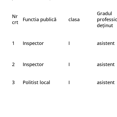
Gradul
Nr
Functia publică
clasa
professi
crt
deținut
1
Inspector
I
asistent
2
Inspector
I
asistent
3
Politist local
I
asistent