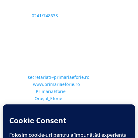
Sediu: Eforie Sud str. Progresului nr. 1, Cod Poştal
905360, Jud. Constanţa
Telefon:
0241/748633
Fax: 0341733155
Email și Social Media
Email:
secretariat@primariaeforie.ro
Website:
www.primariaeforie.ro
Facebook:
PrimariaEforie
YouTube:
Oraşul_Eforie
Copyright © 2026 Primăria Orașului Eforie. Toate
drepturile rezervate.