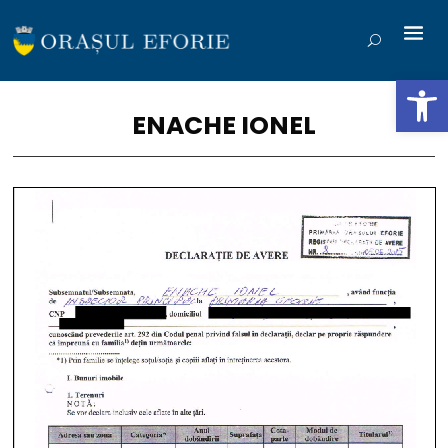
Deschide b
ENACHE IONEL