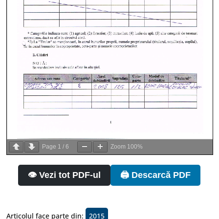
Page
1
/
6
Zoom
100%
👁️ Vezi tot PDF-ul
🖨️ Descarcă PDF
Articolul face parte din:
2015