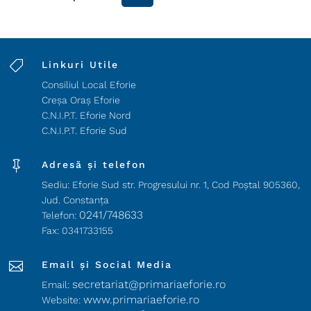

Linkuri Utile
Consiliul Local Eforie
Creșa Oraș Eforie
C.N.I.P.T. Eforie Nord
C.N.I.P.T. Eforie Sud

Adresă și telefon
Sediu: Eforie Sud str. Progresului nr. 1, Cod Poştal 905360,
Jud. Constanţa
0241/748633
Telefon:
Fax: 0341733155

Email și Social Media
secretariat@primariaeforie.ro
Email:
www.primariaeforie.ro
Website: