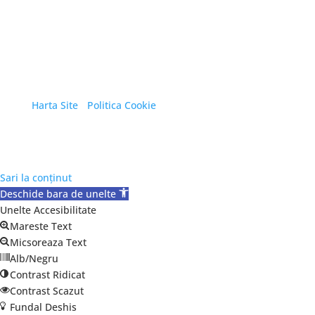
Copyright © 2026 Primăria Orașului Eforie. Toate
drepturile rezervate.
Harta Site
/
Politica Cookie
Sari la conținut
Deschide bara de unelte
Unelte Accesibilitate
Mareste Text
Micsoreaza Text
Alb/Negru
Contrast Ridicat
Contrast Scazut
Fundal Deshis