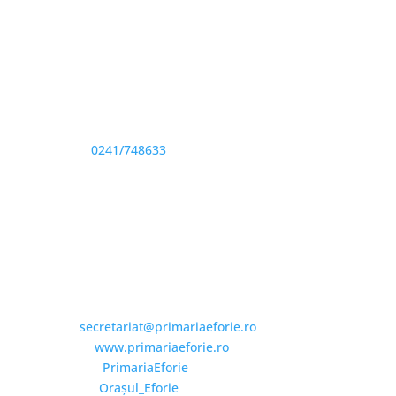
Adresă și telefon
Sediu: Eforie Sud str. Progresului nr. 1, Cod Poştal
905360, Jud. Constanţa
Telefon:
0241/748633
Fax: 0341733155
Email și Social Media
Email:
secretariat@primariaeforie.ro
Website:
www.primariaeforie.ro
Facebook:
PrimariaEforie
YouTube:
Oraşul_Eforie