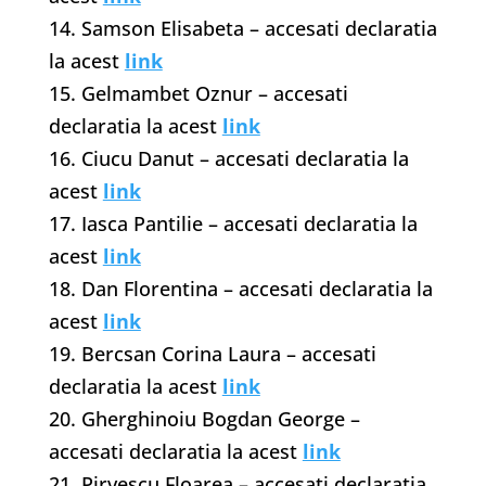
14. Samson Elisabeta – accesati declaratia
la acest
link
15. Gelmambet Oznur – accesati
declaratia la acest
link
16. Ciucu Danut – accesati declaratia la
acest
link
17. Iasca Pantilie – accesati declaratia la
acest
link
18. Dan Florentina – accesati declaratia la
acest
link
19. Bercsan Corina Laura – accesati
declaratia la acest
link
20. Gherghinoiu Bogdan George –
accesati declaratia la acest
link
21. Pirvescu Floarea – accesati declaratia