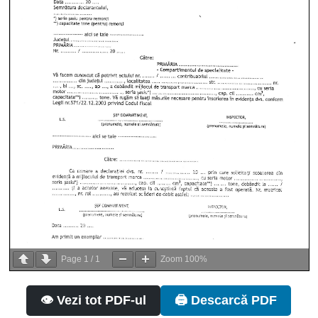
Page
1
/
1
Zoom
100%
👁️ Vezi tot PDF-ul
🖨️ Descarcă PDF