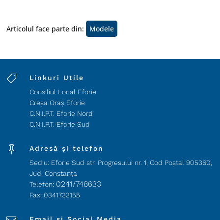
Articolul face parte din:
Modele

Linkuri Utile
Consiliul Local Eforie
Creșa Oraș Eforie
C.N.I.P.T. Eforie Nord
C.N.I.P.T. Eforie Sud

Adresă și telefon
Sediu: Eforie Sud str. Progresului nr. 1, Cod Poştal 905360,
Jud. Constanţa
0241/748633
Telefon:
Fax: 0341733155
Email și Social Media