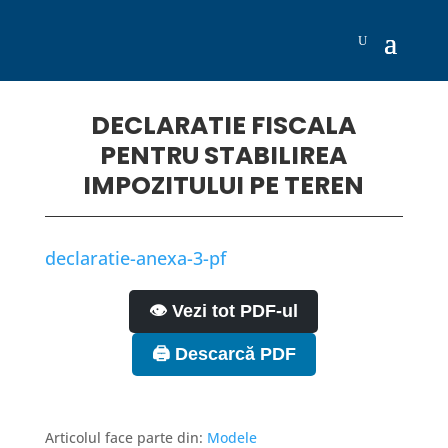
DECLARATIE FISCALA
PENTRU STABILIREA
IMPOZITULUI PE TEREN
declaratie-anexa-3-pf
👁️ Vezi tot PDF-ul
🖨️ Descarcă PDF
Articolul face parte din:
Modele