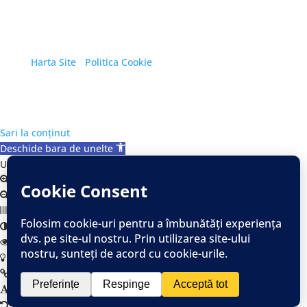
Copyright © 2026 Primăria Orașului Eforie. Toate
drepturile rezervate.
Harta Site
/
Politica Cookie
Sari la conținut
Deschide bara de unelte
Unelte Accesibilitate
Mareste Text
Micsoreaza Text
Alb/Negru
Contrast Ridicat
Contrast Scazut
Fundal Deshis
Links Underline
Font Lizibil
Resetează