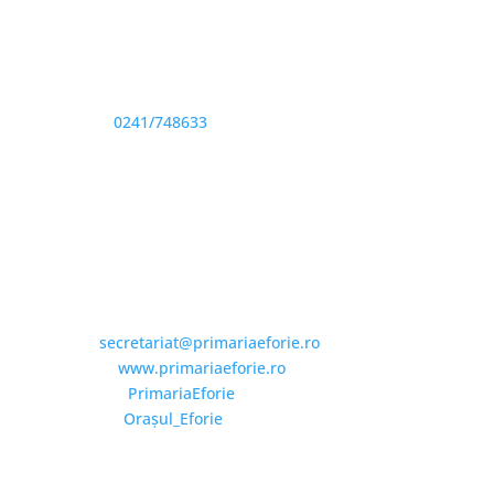
Adresă și telefon
Sediu: Eforie Sud str. Progresului nr. 1, Cod Poştal
905360, Jud. Constanţa
Telefon:
0241/748633
Fax: 0341733155
Email și Social Media
Email:
secretariat@primariaeforie.ro
Website:
www.primariaeforie.ro
Facebook:
PrimariaEforie
YouTube:
Oraşul_Eforie