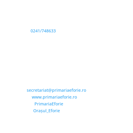
Adresă și telefon
Sediu: Eforie Sud str. Progresului nr. 1, Cod Poştal
905360, Jud. Constanţa
Telefon:
0241/748633
Fax: 0341733155
Email și Social Media
Email:
secretariat@primariaeforie.ro
Website:
www.primariaeforie.ro
Facebook:
PrimariaEforie
YouTube:
Oraşul_Eforie