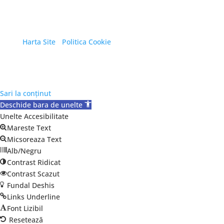
Copyright © 2026 Primăria Orașului Eforie. Toate
drepturile rezervate.
Harta Site
/
Politica Cookie
Sari la conținut
Deschide bara de unelte
Unelte Accesibilitate
Mareste Text
Micsoreaza Text
Alb/Negru
Contrast Ridicat
Contrast Scazut
Fundal Deshis
Links Underline
Font Lizibil
Resetează