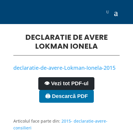
DECLARATIE DE AVERE
LOKMAN IONELA
declaratie-de-avere-Lokman-Ionela-2015
👁️ Vezi tot PDF-ul
🖨️ Descarcă PDF
Articolul face parte din:
2015- declaratie-avere-
consilieri