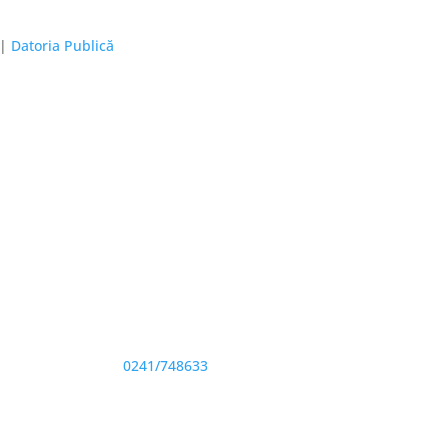
|
Datoria Publică
Adresă și telefon
Sediu: Eforie Sud str. Progresului nr. 1, Cod
Poştal 905360, Jud. Constanţa
Telefon:
0241/748633
Fax: 0341733155