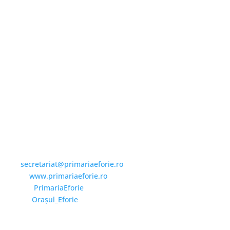
Email și Social Media
Email:
secretariat@primariaeforie.ro
Website:
www.primariaeforie.ro
Facebook:
PrimariaEforie
YouTube:
Oraşul_Eforie