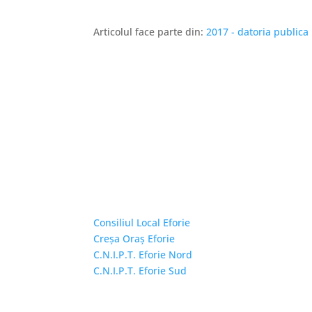
Articolul face parte din:
2017 - datoria publica
Linkuri Utile
Consiliul Local Eforie
Creșa Oraș Eforie
C.N.I.P.T. Eforie Nord
C.N.I.P.T. Eforie Sud