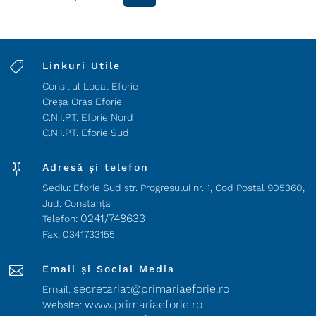

Linkuri Utile
Consiliul Local Eforie
Creșa Oraș Eforie
C.N.I.P.T. Eforie Nord
C.N.I.P.T. Eforie Sud

Adresă și telefon
Sediu: Eforie Sud str. Progresului nr. 1, Cod Poştal 905360,
Jud. Constanţa
0241/748633
Telefon:
Fax: 0341733155

Email și Social Media
secretariat@primariaeforie.ro
Email:
www.primariaeforie.ro
Website: