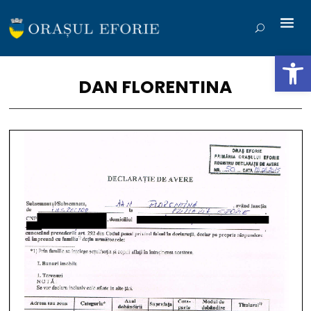
Deschide b
DAN FLORENTINA