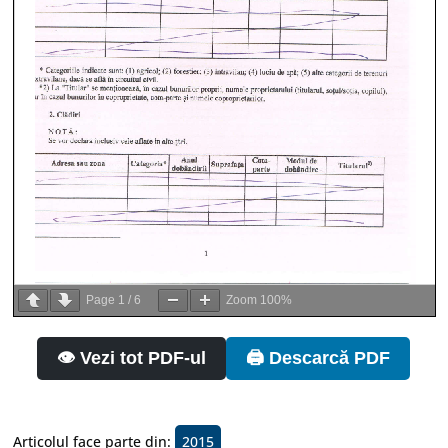
Page
1
/
6
Zoom
100%
👁️ Vezi tot PDF-ul
🖨️ Descarcă PDF
Articolul face parte din:
2015