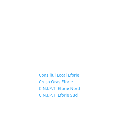
Linkuri Utile
Consiliul Local Eforie
Creșa Oraș Eforie
C.N.I.P.T. Eforie Nord
C.N.I.P.T. Eforie Sud
Copyright © 2026 Primăria Orașului Eforie. Toa