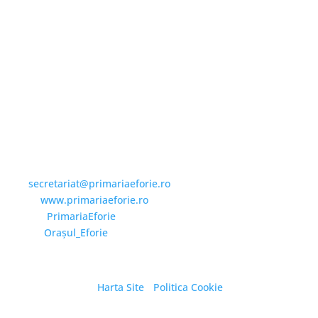
Email și Social Media
Email:
secretariat@primariaeforie.ro
Website:
www.primariaeforie.ro
Facebook:
PrimariaEforie
YouTube:
Oraşul_Eforie
Harta Site
/
Politica Cookie