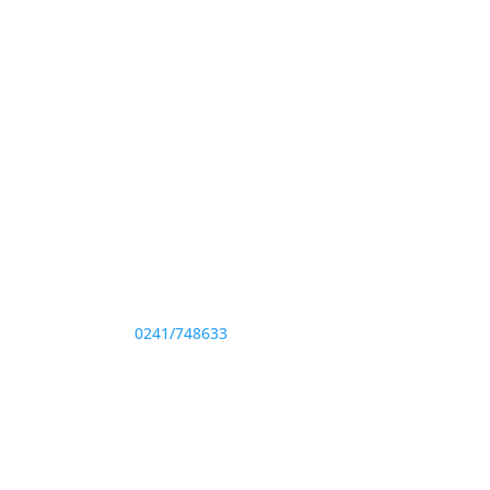
Adresă și telefon
Sediu: Eforie Sud str. Progresului nr. 1, Cod
Poştal 905360, Jud. Constanţa
Telefon:
0241/748633
Fax: 0341733155
te drepturile rezervate.