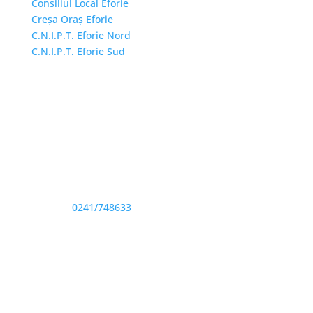
Consiliul Local Eforie
Creșa Oraș Eforie
C.N.I.P.T. Eforie Nord
C.N.I.P.T. Eforie Sud
Adresă și telefon
Sediu: Eforie Sud str. Progresului nr. 1, Cod Poştal
905360, Jud. Constanţa
Telefon:
0241/748633
Fax: 0341733155