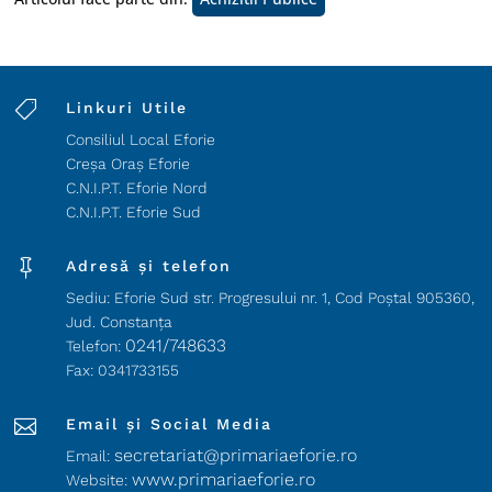

Linkuri Utile
Consiliul Local Eforie
Creșa Oraș Eforie
C.N.I.P.T. Eforie Nord
C.N.I.P.T. Eforie Sud

Adresă și telefon
Sediu: Eforie Sud str. Progresului nr. 1, Cod Poştal 905360,
Jud. Constanţa
0241/748633
Telefon:
Fax: 0341733155

Email și Social Media
secretariat@primariaeforie.ro
Email:
www.primariaeforie.ro
Website: