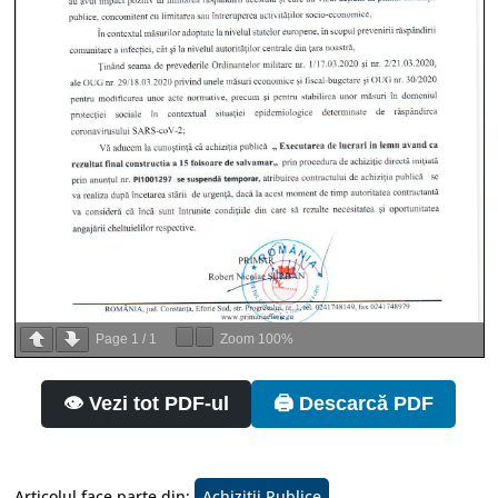
Page
1
/
1
Zoom
100%
👁️ Vezi tot PDF-ul
🖨️ Descarcă PDF
Articolul face parte din:
Achizitii Publice