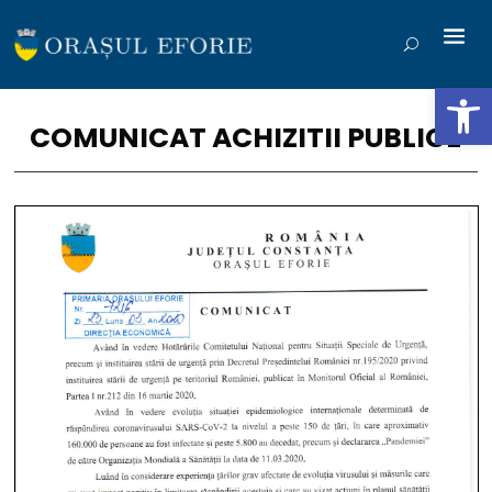
Deschide b
COMUNICAT ACHIZITII PUBLICE