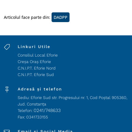
Articolul face parte din:
DADPP

Linkuri Utile
Consiliul Local Eforie
Creșa Oraș Eforie
C.N.I.P.T. Eforie Nord
C.N.I.P.T. Eforie Sud

Adresă și telefon
Sediu: Eforie Sud str. Progresului nr. 1, Cod Poştal 905360,
Jud. Constanţa
0241/748633
Telefon:
Fax: 0341733155
Email și Social Media