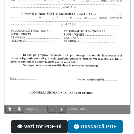
Page
1
/
1
Zoom
100%
👁️ Vezi tot PDF-ul
🖨️ Descarcă PDF