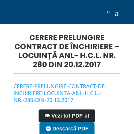
CERERE PRELUNGIRE
CONTRACT DE ÎNCHIRIERE –
LOCUINȚĂ ANL- H.C.L. NR.
280 DIN 20.12.2017
CERERE-PRELUNGIRE-CONTRACT-DE-
INCHIRIERE-LOCUINTA-ANL-H.C.L.-
NR.-280-DIN-20.12.2017
👁️ Vezi tot PDF-ul
🖨️ Descarcă PDF