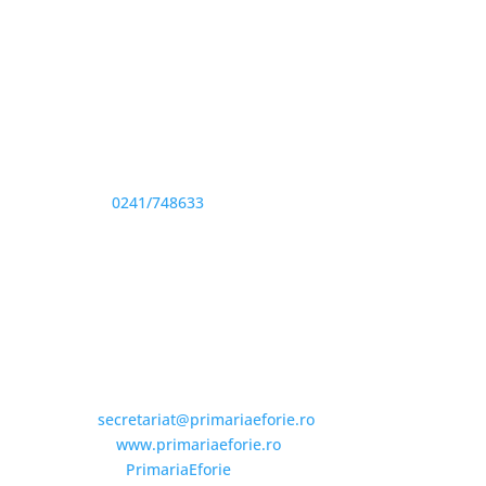
Adresă și telefon
Sediu: Eforie Sud str. Progresului nr. 1, Cod Poştal
905360, Jud. Constanţa
Telefon:
0241/748633
Fax: 0341733155
Email și Social Media
Email:
secretariat@primariaeforie.ro
Website:
www.primariaeforie.ro
Facebook:
PrimariaEforie