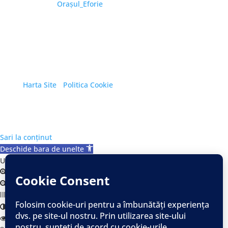
YouTube:
Oraşul_Eforie
Copyright © 2026 Primăria Orașului Eforie. Toate
drepturile rezervate.
Harta Site
/
Politica Cookie
Sari la conținut
Deschide bara de unelte
Unelte Accesibilitate
Mareste Text
Micsoreaza Text
Alb/Negru
Contrast Ridicat
Contrast Scazut