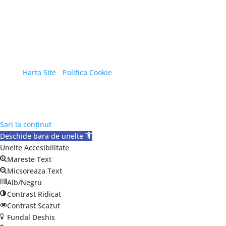
Copyright © 2026 Primăria Orașului Eforie. Toate
drepturile rezervate.
Harta Site
/
Politica Cookie
Sari la conținut
Deschide bara de unelte
Unelte Accesibilitate
Mareste Text
Micsoreaza Text
Alb/Negru
Contrast Ridicat
Contrast Scazut
Fundal Deshis