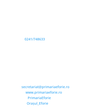
Adresă și telefon
Sediu: Eforie Sud str. Progresului nr. 1, Cod Poştal
905360, Jud. Constanţa
Telefon:
0241/748633
Fax: 0341733155
Email și Social Media
Email:
secretariat@primariaeforie.ro
Website:
www.primariaeforie.ro
Facebook:
PrimariaEforie
YouTube:
Oraşul_Eforie