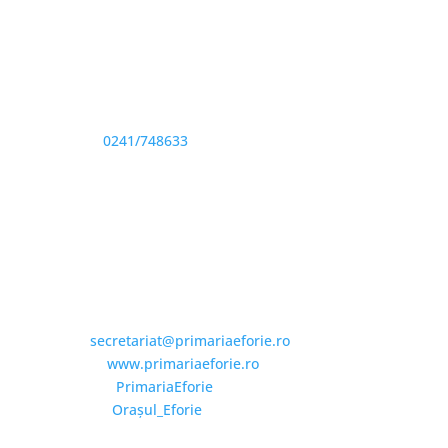
Adresă și telefon
Sediu: Eforie Sud str. Progresului nr. 1, Cod Poştal
905360, Jud. Constanţa
Telefon:
0241/748633
Fax: 0341733155
Email și Social Media
Email:
secretariat@primariaeforie.ro
Website:
www.primariaeforie.ro
Facebook:
PrimariaEforie
YouTube:
Oraşul_Eforie