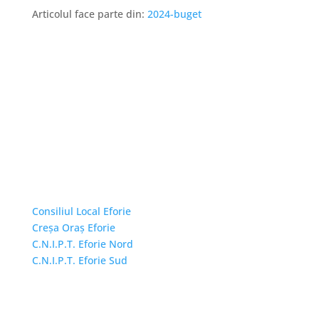
Articolul face parte din:
2024-buget
Linkuri Utile
Consiliul Local Eforie
Creșa Oraș Eforie
C.N.I.P.T. Eforie Nord
C.N.I.P.T. Eforie Sud