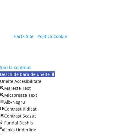
Copyright © 2026 Primăria Orașului Eforie. Toate
drepturile rezervate.
Harta Site
/
Politica Cookie
Sari la conținut
Deschide bara de unelte
Unelte Accesibilitate
Mareste Text
Micsoreaza Text
Alb/Negru
Contrast Ridicat
Contrast Scazut
Fundal Deshis
Links Underline