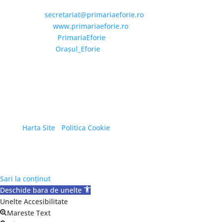
Email:
secretariat@primariaeforie.ro
Website:
www.primariaeforie.ro
Facebook:
PrimariaEforie
YouTube:
Oraşul_Eforie
Copyright © 2026 Primăria Orașului Eforie. Toate
drepturile rezervate.
Harta Site
/
Politica Cookie
Sari la conținut
Deschide bara de unelte
Unelte Accesibilitate
Mareste Text