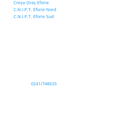
Creșa Oraș Eforie
C.N.I.P.T. Eforie Nord
C.N.I.P.T. Eforie Sud
Adresă și telefon
Sediu: Eforie Sud str. Progresului nr. 1, Cod Poştal
905360, Jud. Constanţa
Telefon:
0241/748633
Fax: 0341733155
Email și Social Media