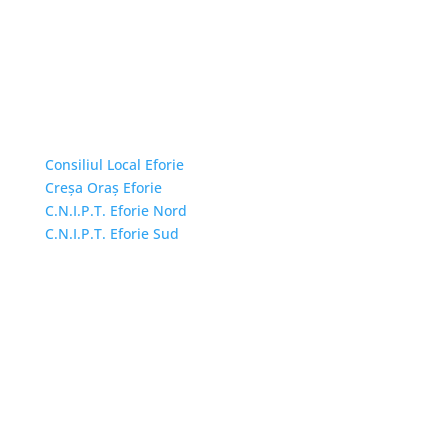
Linkuri Utile
Consiliul Local Eforie
Creșa Oraș Eforie
C.N.I.P.T. Eforie Nord
C.N.I.P.T. Eforie Sud
Adresă și telefon
Sediu: Eforie Sud str. Progresului nr. 1, Cod Poştal
905360, Jud. Constanţa