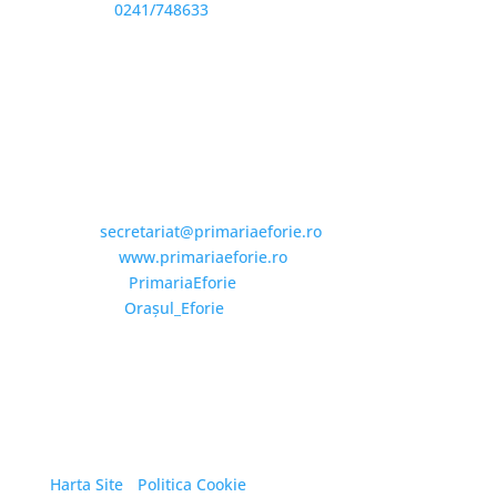
Telefon:
0241/748633
Fax: 0341733155
Email și Social Media
Email:
secretariat@primariaeforie.ro
Website:
www.primariaeforie.ro
Facebook:
PrimariaEforie
YouTube:
Oraşul_Eforie
Copyright © 2026 Primăria Orașului Eforie. Toate
drepturile rezervate.
Harta Site
/
Politica Cookie