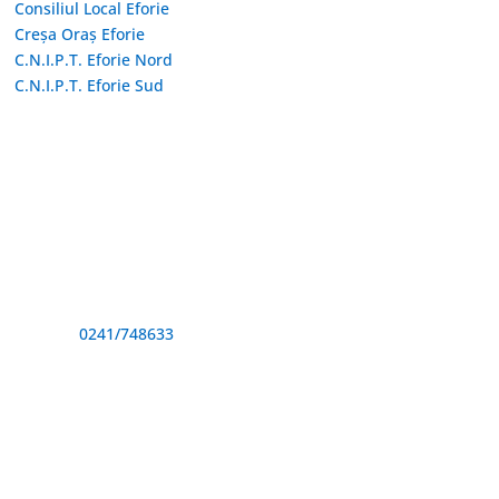
Consiliul Local Eforie
Creșa Oraș Eforie
C.N.I.P.T. Eforie Nord
C.N.I.P.T. Eforie Sud
Adresă și telefon
Sediu: Eforie Sud str. Progresului nr. 1, Cod Poştal 905360,
Jud. Constanţa
Telefon:
0241/748633
Fax: 0341733155