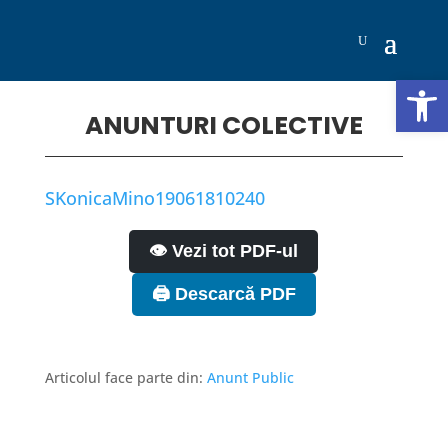
Deschide b
ANUNTURI COLECTIVE
SKonicaMino19061810240
👁️ Vezi tot PDF-ul
🖨️ Descarcă PDF
Articolul face parte din:
Anunt Public