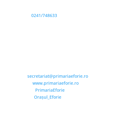
Sediu: Eforie Sud str. Progresului nr. 1, Cod Poştal
905360, Jud. Constanţa
Telefon:
0241/748633
Fax: 0341733155
Email și Social Media
Email:
secretariat@primariaeforie.ro
Website:
www.primariaeforie.ro
Facebook:
PrimariaEforie
YouTube:
Oraşul_Eforie
Copyright © 2026 Primăria Orașului Eforie. Toate
drepturile rezervate.