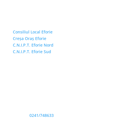
Linkuri Utile
Consiliul Local Eforie
Creșa Oraș Eforie
C.N.I.P.T. Eforie Nord
C.N.I.P.T. Eforie Sud
Adresă și telefon
Sediu: Eforie Sud str. Progresului nr. 1, Cod Poştal
905360, Jud. Constanţa
Telefon:
0241/748633
Fax: 0341733155