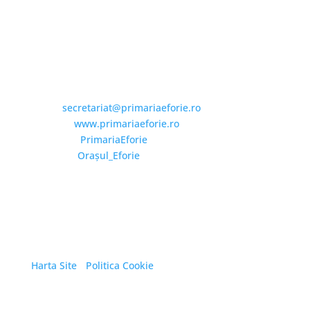
Email și Social Media
Email:
secretariat@primariaeforie.ro
Website:
www.primariaeforie.ro
Facebook:
PrimariaEforie
YouTube:
Oraşul_Eforie
Copyright © 2026 Primăria Orașului Eforie. Toate
drepturile rezervate.
Harta Site
/
Politica Cookie