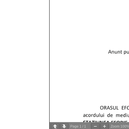
Page
1
/
1
Zoom
100